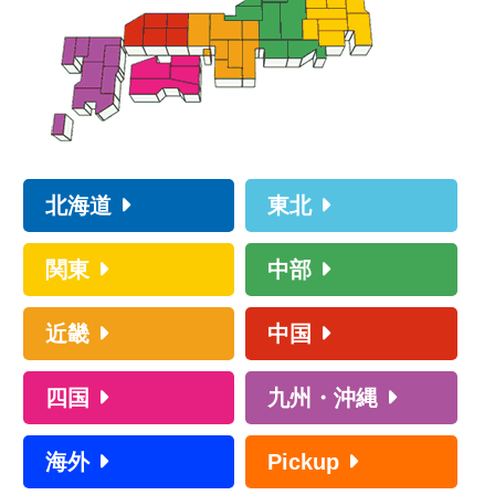
北海道
東北
関東
中部
近畿
中国
四国
九州・沖縄
海外
Pickup